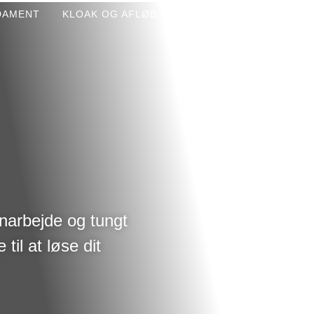
DAMENT
KLOAK OG AFLØB
JORD OG BETON
BEL
SØER OG VANDHULLER
narbejde og tungt
til at løse dit