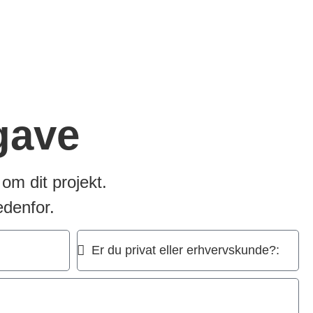
gave
om dit projekt.
edenfor.