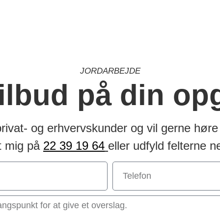
JORDARBEJDE
tilbud på din op
privat- og erhvervskunder og vil gerne høre 
t mig på
22 39 19 64
eller udfyld felterne n