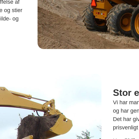
felse af
e og stier
ilde- og
Stor 
Vi har man
og har gen
Det har giv
prisvenligt