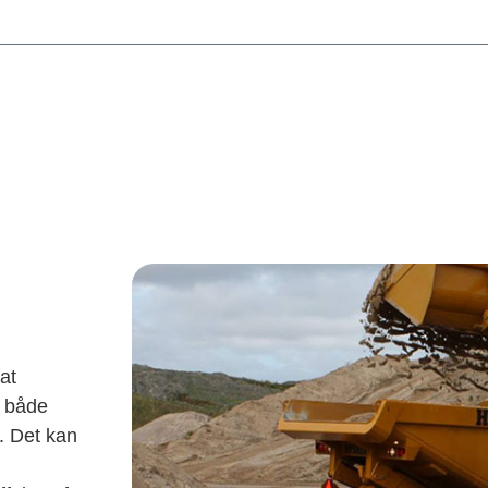
at
s både
. Det kan