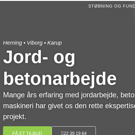
STØBNING OG FUN
Herning • Viborg • Karup
Jord- og
betonarbejde
Mange års erfaring med jordarbejde, beto
maskineri har givet os den rette ekspertise 
projekt.
FÅ ET TILBUD
22 39 19 64