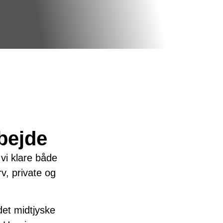
bejde
i klare både
v, private og
 det midtjyske