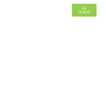
ÆGNING OG FLISER
FÅ
22 39 19 64
TILBUD
SKOV OG NATUR